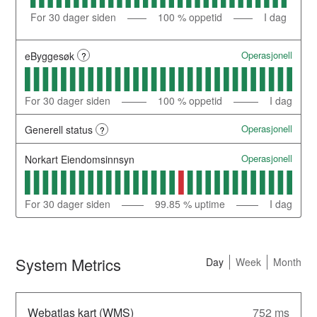
For 30
dager siden
100
% oppetid
I dag
Operasjonell
eByggesøk
?
For 30
dager siden
100
% oppetid
I dag
Operasjonell
Generell status
?
Operasjonell
Norkart Eiendomsinnsyn
For 30
dager siden
99.85
% uptime
I dag
System Metrics
Day
Week
Month
Webatlas kart (WMS)
752 ms