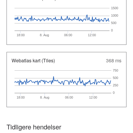
1500
1000
500
0
18:00
8. Aug
06:00
12:00
Webatlas kart (Tiles)
368 ms
750
500
250
0
18:00
8. Aug
06:00
12:00
Tidligere hendelser