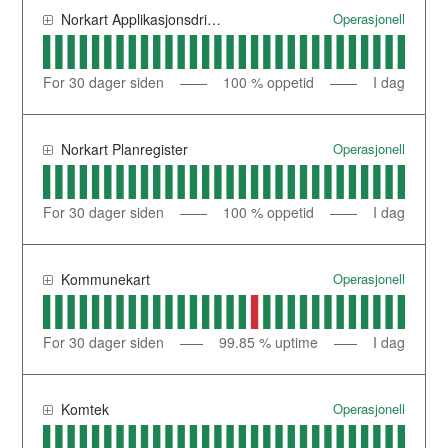
Operasjonell
Norkart Applikasjonsdrift (Komtek og Gisline)
For 30
dager siden
100
% oppetid
I dag
Operasjonell
Norkart Planregister
For 30
dager siden
100
% oppetid
I dag
Operasjonell
Kommunekart
For 30
dager siden
99.85
% uptime
I dag
Operasjonell
Komtek